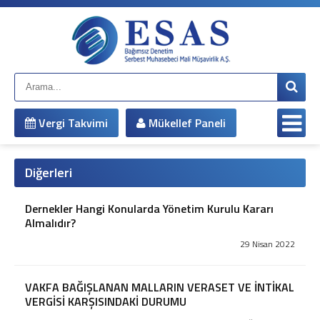
Anasayfa
Kurumsal
Hakkımızda
Çalışma Arkadaşlarımız
Misyonumuz
Vergi Takvimi
Mükellef Paneli
Vizyonumuz
Yönetim Kadromuz
Şirket Bilgileri
Diğerleri
Hizmetlerimiz
Mali Müşavirlik Hizmetleri
Dernekler Hangi Konularda Yönetim Kurulu Kararı
Almalıdır?
Bağımsız Denetim
Muhasebe Sistemi Revizyonu
29 Nisan 2022
Vergi Davaları ve İnceleme Danışmanlığı
Vergi Planlaması
VAKFA BAĞIŞLANAN MALLARIN VERASET VE İNTİKAL
İş ve Sosyal Güvenlik
VERGİSİ KARŞISINDAKİ DURUMU
Sirküler