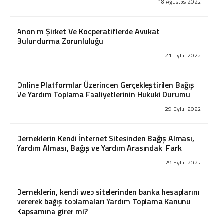
18 Ağustos 2022
2026 - Sirküler
2025 - Sirküler
Anonim Şirket Ve Kooperatiflerde Avukat
2024 - Sirküler
Bulundurma Zorunluluğu
2023 - Sirküler
21 Eylül 2022
2022 - Sirküler
2021 - Sirküler
2020 - Sirküler
Online Platformlar Üzerinden Gerçekleştirilen Bağış
Ve Yardım Toplama Faaliyetlerinin Hukuki Durumu
2019 - Sirküler
2018 - Sirküler
29 Eylül 2022
2017 - Sirküler
2016 - Sirküler
Derneklerin Kendi İnternet Sitesinden Bağış Alması,
2015 - Sirküler
Yardım Alması, Bağış ve Yardım Arasındaki Fark
Pratik Bilgiler
29 Eylül 2022
Vergi ve Usulsüzlük Cezaları
İşe Başlama-Bırakma
Derneklerin, kendi web sitelerinden banka hesaplarını
Oranlar
vererek bağış toplamaları Yardım Toplama Kanunu
Hadler ve Tutarlar
Kapsamına girer mi?