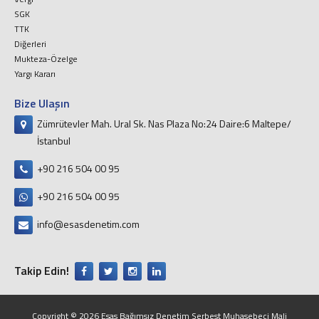
SGK
TTK
Diğerleri
Mukteza-Özelge
Yargı Kararı
Bize Ulaşın
Zümrütevler Mah. Ural Sk. Nas Plaza No:24 Daire:6 Maltepe/
İstanbul
+90 216 504 00 95
+90 216 504 00 95
info@esasdenetim.com
Takip Edin!
Copyright © 2026 Esas Bağımsız Denetim Serbest Muhasebeci Mali