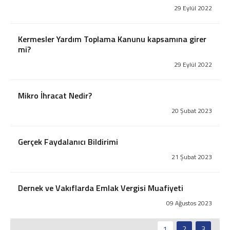
İş ve Sosyal Güvenlik
29 Eylül 2022
Menkul Kıymet Kazançlarının Vergilendirilmesi
Beyanname Verme ve Ödeme Süreleri
Kermesler Yardım Toplama Kanunu kapsamına girer
Ba, Bs Formları
mi?
Pratik Tablolar
Hesaplamalar
29 Eylül 2022
Bilgi Bankası
Mikro İhracat Nedir?
Vergi
SGK
20 Şubat 2023
TTK
Diğerleri
Gerçek Faydalanıcı Bildirimi
Mukteza-Özelge
21 Şubat 2023
Yargı Kararı
Kariyer
Dernek ve Vakıflarda Emlak Vergisi Muafiyeti
İletişim
09 Ağustos 2023
Teklif İsteyin
1
2
3