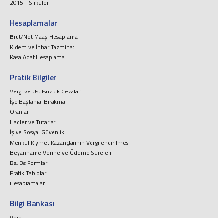
2015 - Sirküler
Hesaplamalar
Brüt/Net Maaş Hesaplama
Kıdem ve İhbar Tazminati
Kasa Adat Hesaplama
Pratik Bilgiler
Vergi ve Usulsüzlük Cezaları
İşe Başlama-Bırakma
Oranlar
Hadler ve Tutarlar
İş ve Sosyal Güvenlik
Menkul Kıymet Kazançlarının Vergilendirilmesi
Beyanname Verme ve Ödeme Süreleri
Ba, Bs Formları
Pratik Tablolar
Hesaplamalar
Bilgi Bankası
Vergi