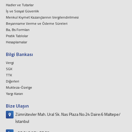
Hadler ve Tutarlar
İş ve Sosyal Güvenlik
Menkul Kıymet Kazançlarının Vergilendirilmesi
Beyanname Verme ve Ödeme Süreleri
Ba, Bs Formları
Pratik Tablolar
Hesaplamalar
Bilgi Bankası
Vergi
SGK
TTK
Diğerleri
Mukteza-Özelge
Yargı Kararı
Bize Ulaşın
Zümrütevler Mah. Ural Sk. Nas Plaza No:24 Daire:6 Maltepe/
İstanbul