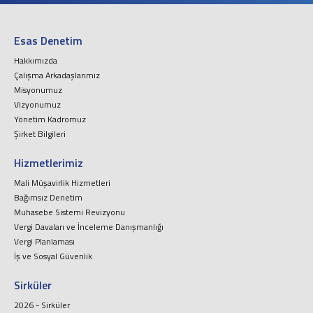
İş ve Sosyal Güvenlik
Menkul Kıymet Kazançlarının Vergilendirilmesi
Beyanname Verme ve Ödeme Süreleri
Esas Denetim
Ba, Bs Formları
Hakkımızda
Pratik Tablolar
Çalışma Arkadaşlarımız
Hesaplamalar
Misyonumuz
Vizyonumuz
Bilgi Bankası
Yönetim Kadromuz
Vergi
Şirket Bilgileri
SGK
Hizmetlerimiz
TTK
Mali Müşavirlik Hizmetleri
Diğerleri
Bağımsız Denetim
Mukteza-Özelge
Muhasebe Sistemi Revizyonu
Yargı Kararı
Vergi Davaları ve İnceleme Danışmanlığı
Kariyer
Vergi Planlaması
İş ve Sosyal Güvenlik
İletişim
Sirküler
Teklif İsteyin
2026 - Sirküler