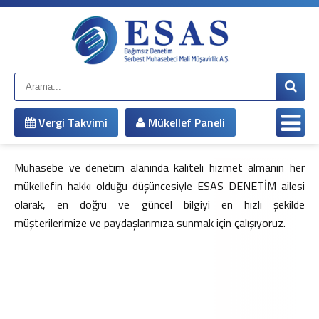
Anasayfa
Kurumsal
Hakkımızda
Çalışma Arkadaşlarımız
Misyonumuz
Vergi Takvimi
Mükellef Paneli
Vizyonumuz
Yönetim Kadromuz
Şirket Bilgileri
Muhasebe ve denetim alanında kaliteli hizmet almanın her
Hizmetlerimiz
mükellefin hakkı olduğu düşüncesiyle ESAS DENETİM ailesi
olarak, en doğru ve güncel bilgiyi en hızlı şekilde
Mali Müşavirlik Hizmetleri
müşterilerimize ve paydaşlarımıza sunmak için çalışıyoruz.
Bağımsız Denetim
Muhasebe Sistemi Revizyonu
Vergi Davaları ve İnceleme Danışmanlığı
Vergi Planlaması
İş ve Sosyal Güvenlik
Sirküler