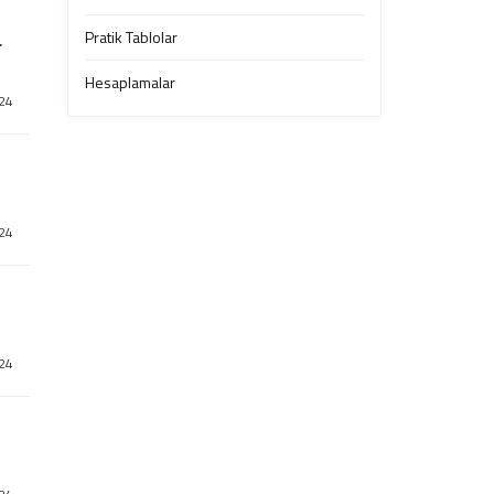
Pratik Tablolar
r
Hesaplamalar
024
024
024