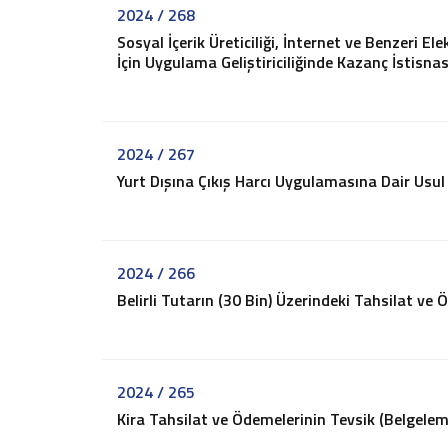
İş ve Sosyal Güvenlik
2024 / 268
Menkul Kıymet Kazançlarının Vergilendirilmesi
Sosyal İçerik Üreticiliği, İnternet ve Benzeri 
Beyanname Verme ve Ödeme Süreleri
İçin Uygulama Geliştiriciliğinde Kazanç İstisnas
Ba, Bs Formları
Pratik Tablolar
Hesaplamalar
2024 / 267
Bilgi Bankası
Yurt Dışına Çıkış Harcı Uygulamasına Dair Usul 
Vergi
SGK
TTK
Diğerleri
2024 / 266
Mukteza-Özelge
Belirli Tutarın (30 Bin) Üzerindeki Tahsilat ve
Yargı Kararı
Kariyer
İletişim
2024 / 265
Teklif İsteyin
Kira Tahsilat ve Ödemelerinin Tevsik (Belgelem