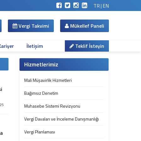
TR
|
EN
Vergi Takvimi
Mükellef Paneli
Kariyer
İletişim
Teklif İsteyin
Hizmetlerimiz
Mali Müşavirlik Hizmetleri
i
Bağımsız Denetim
025
Muhasebe Sistemi Revizyonu
Vergi Davaları ve İnceleme Danışmanlığı
Vergi Planlaması
ma