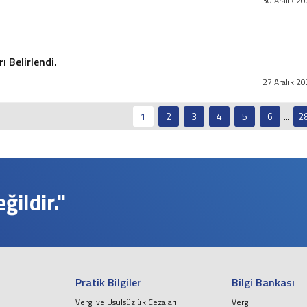
30 Aralık 2
 Belirlendi.
27 Aralık 2
1
2
3
4
5
6
...
2
ildir."
Pratik Bilgiler
Bilgi Bankası
Vergi ve Usulsüzlük Cezaları
Vergi