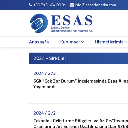
+90 216 504 00 95
info@esasdenetim.com
Anasayfa
Kurumsal
Hakkımızda
Çalışma Arkadaşlarımız
Anasayfa
Kurumsal
Hizmetlerimiz
Misyonumuz
Vizyonumuz
Yönetim Kadromuz
2024 - Sirküler
Şirket Bilgileri
2024 / 273
Hizmetlerimiz
SGK “Çok Zor Durum” İncelemesinde Esas Alına
Mali Müşavirlik Hizmetleri
Yayımlandı
Bağımsız Denetim
Muhasebe Sistemi Revizyonu
Vergi Davaları ve İnceleme Danışmanlığı
Vergi Planlaması
2024 / 272
İş ve Sosyal Güvenlik
Teknoloji Geliştirme Bölgeleri ve Ar-Ge/Tasarı
Oranlarına Ait Sürenin Uzatılmasına Dair 9368
Sirküler