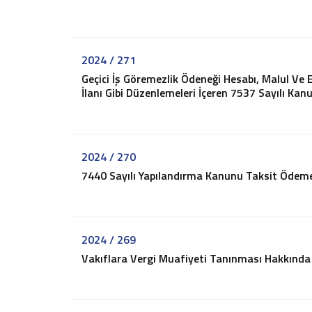
2026 - Sirküler
2025 - Sirküler
2024 - Sirküler
2024 / 271
2023 - Sirküler
Geçici İş Göremezlik Ödeneği Hesabı, Malul Ve E
2022 - Sirküler
İlanı Gibi Düzenlemeleri İçeren 7537 Sayılı Kan
2021 - Sirküler
2020 - Sirküler
2019 - Sirküler
2018 - Sirküler
2024 / 270
2017 - Sirküler
7440 Sayılı Yapılandırma Kanunu Taksit Ödeme
2016 - Sirküler
2015 - Sirküler
Pratik Bilgiler
2024 / 269
Vergi ve Usulsüzlük Cezaları
Vakıflara Vergi Muafiyeti Tanınması Hakkında G
İşe Başlama-Bırakma
Oranlar
Hadler ve Tutarlar