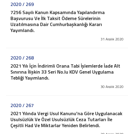
İş ve Sosyal Güvenlik
2020 / 269
Menkul Kıymet Kazançlarının Vergilendirilmesi
7256 Sayılı Kanun Kapsamında Yapılandırma
Beyanname Verme ve Ödeme Süreleri
Başvurusu Ve İlk Taksit Ödeme Sürelerinin
Ba, Bs Formları
Uzatılmasına Dair Cumhurbaşkanlığı Kararı
Yayımlandı.
Pratik Tablolar
Hesaplamalar
31 Aralık 2020
Bilgi Bankası
2020 / 268
Vergi
SGK
2021 Yılı İçin İndirimli Orana Tabi İşlemlerde İade Alt
Sınırına İlişkin 33 Seri No.lu KDV Genel Uygulama
TTK
Tebliği Yayımlandı.
Diğerleri
Mukteza-Özelge
30 Aralık 2020
Yargı Kararı
Kariyer
2020 / 267
İletişim
2021 Yılında Vergi Usul Kanunu'na Göre Uygulanacak
Usulsüzlük Ve Özel Usulsüzlük Ceza Tutarları İle
Teklif İsteyin
Çeşitli Had Ve Miktarlar Yeniden Belirlendi.