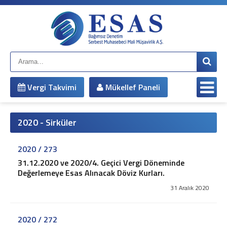
Anasayfa
Kurumsal
Hakkımızda
Çalışma Arkadaşlarımız
Misyonumuz
Vergi Takvimi
Mükellef Paneli
Vizyonumuz
Yönetim Kadromuz
Şirket Bilgileri
2020 - Sirküler
Hizmetlerimiz
Mali Müşavirlik Hizmetleri
2020 / 273
Bağımsız Denetim
31.12.2020 ve 2020/4. Geçici Vergi Döneminde
Muhasebe Sistemi Revizyonu
Değerlemeye Esas Alınacak Döviz Kurları.
Vergi Davaları ve İnceleme Danışmanlığı
31 Aralık 2020
Vergi Planlaması
İş ve Sosyal Güvenlik
2020 / 272
Sirküler