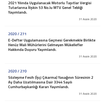
2021 Yılında Uygulanacak Motorlu Taşıtlar Vergisi
2026 - Sirküler
Tutarlarına İlişkin 53 No.lu MTV Genel Tebliği
Yayımlandı.
2025 - Sirküler
2024 - Sirküler
31 Aralık 2020
2023 - Sirküler
2022 - Sirküler
2020 / 271
2021 - Sirküler
E-Defter Uygulamasına Geçmesi Gerekmekle Birlikte
2020 - Sirküler
Henüz Mali Mühürlerini Gelmeyen Mükellefler
2019 - Sirküler
Hakkında Duyuru Yayımlandı.
2018 - Sirküler
31 Aralık 2020
2017 - Sirküler
2016 - Sirküler
2015 - Sirküler
2020 / 270
Pratik Bilgiler
Sözleşme Fesih (İşçi Çıkarma) Yasağının Süresinin 2
Ay Daha Uzatılmasına Dair 3344 Sayılı
Vergi ve Usulsüzlük Cezaları
Cumhurbaşkanlığı Kararı Yayımlandı.
İşe Başlama-Bırakma
31 Aralık 2020
Oranlar
Hadler ve Tutarlar