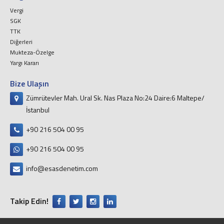
Vergi
SGK
TTK
Diğerleri
Mukteza-Özelge
Yargı Kararı
Bize Ulaşın
Zümrütevler Mah. Ural Sk. Nas Plaza No:24 Daire:6 Maltepe/
İstanbul
+90 216 504 00 95
+90 216 504 00 95
info@esasdenetim.com
Takip Edin!