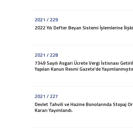
2026 - Sirküler
2025 - Sirküler
2021 / 229
2024 - Sirküler
2022 Yılı Defter Beyan Sistemi İşlemlerine İliş
2023 - Sirküler
2022 - Sirküler
2021 - Sirküler
2020 - Sirküler
2021 / 228
2019 - Sirküler
7349 Sayılı Asgari Ücrete Vergi İstisnası Getir
2018 - Sirküler
Yapılan Kanun Resmi Gazete’de Yayımlanmıştır
2017 - Sirküler
2016 - Sirküler
2015 - Sirküler
2021 / 227
Pratik Bilgiler
Devlet Tahvili ve Hazine Bonolarında Stopaj O
Vergi ve Usulsüzlük Cezaları
Kararı Yayımlandı.
İşe Başlama-Bırakma
Oranlar
Hadler ve Tutarlar