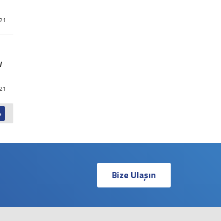
021
V
021
4
Bize Ulaşın