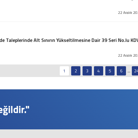
22 Aralık 2
e Taleplerinde Alt Sınırın Yükseltilmesine Dair 39 Seri No.lu KD
22 Aralık 2
1
2
3
4
5
6
...
2
ildir."