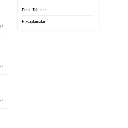
Pratik Tablolar
Hesaplamalar
021
021
021