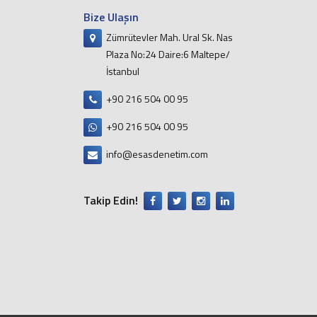
Bize Ulaşın
Zümrütevler Mah. Ural Sk. Nas
Plaza No:24 Daire:6 Maltepe/
İstanbul
+90 216 504 00 95
+90 216 504 00 95
info@esasdenetim.com
Takip Edin!