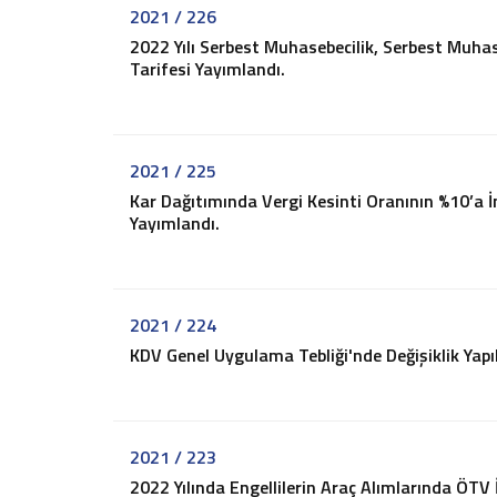
İş ve Sosyal Güvenlik
2021 / 226
Menkul Kıymet Kazançlarının Vergilendirilmesi
2022 Yılı Serbest Muhasebecilik, Serbest Muhas
Beyanname Verme ve Ödeme Süreleri
Tarifesi Yayımlandı.
Ba, Bs Formları
Pratik Tablolar
Hesaplamalar
2021 / 225
Bilgi Bankası
Kar Dağıtımında Vergi Kesinti Oranının %10’a İ
Vergi
Yayımlandı.
SGK
TTK
Diğerleri
Mukteza-Özelge
2021 / 224
Yargı Kararı
KDV Genel Uygulama Tebliği'nde Değişiklik Yap
Kariyer
İletişim
Teklif İsteyin
2021 / 223
2022 Yılında Engellilerin Araç Alımlarında ÖTV İ