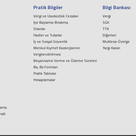
Pratik Bilgiler
Bilgi Bankası
Vergi ve Usulsüzlük Cezaları
Vergi
İşe Başlama-Bırakma
SGK
Oranlar
TTK
Hadler ve Tutarlar
Diğerleri
İş ve Sosyal Güvenlik
Mukteza-Özelge
Menkul Kıymet Kazançlarının
Yargı Kararı
Vergilendirilmesi
Beyanname Verme ve Ödeme Süreleri
Ba, Bs Formları
Pratik Tablolar
Hesaplamalar
lama
nati