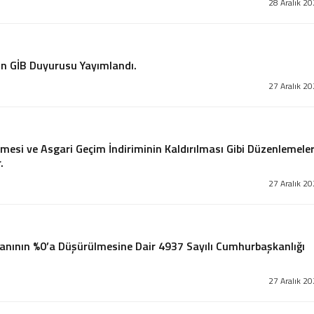
28 Aralık 2
kin GİB Duyurusu Yayımlandı.
27 Aralık 2
ilmesi ve Asgari Geçim İndiriminin Kaldırılması Gibi Düzenlemele
.
27 Aralık 2
ranının %0’a Düşürülmesine Dair 4937 Sayılı Cumhurbaşkanlığı
27 Aralık 2