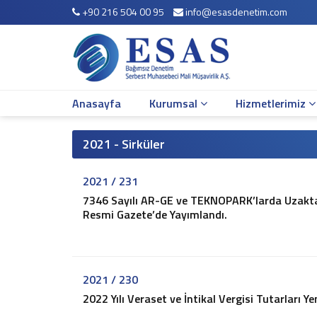
+90 216 504 00 95
info@esasdenetim.com
Anasayfa
Kurumsal
Hakkımızda
Çalışma Arkadaşlarımız
Anasayfa
Kurumsal
Hizmetlerimiz
Misyonumuz
Vizyonumuz
Yönetim Kadromuz
2021 - Sirküler
Şirket Bilgileri
2021 / 231
Hizmetlerimiz
7346 Sayılı AR-GE ve TEKNOPARK’larda Uzakta
Mali Müşavirlik Hizmetleri
Resmi Gazete’de Yayımlandı.
Bağımsız Denetim
Muhasebe Sistemi Revizyonu
Vergi Davaları ve İnceleme Danışmanlığı
Vergi Planlaması
2021 / 230
İş ve Sosyal Güvenlik
2022 Yılı Veraset ve İntikal Vergisi Tutarları Ye
Sirküler