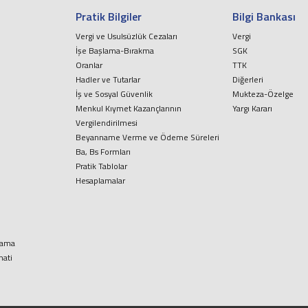
Pratik Bilgiler
Bilgi Bankası
Vergi ve Usulsüzlük Cezaları
Vergi
İşe Başlama-Bırakma
SGK
Oranlar
TTK
Hadler ve Tutarlar
Diğerleri
İş ve Sosyal Güvenlik
Mukteza-Özelge
Menkul Kıymet Kazançlarının
Yargı Kararı
Vergilendirilmesi
Beyanname Verme ve Ödeme Süreleri
Ba, Bs Formları
Pratik Tablolar
Hesaplamalar
lama
nati