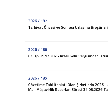
2026 - Sirküler
2025 - Sirküler
2024 - Sirküler
2026 / 187
2023 - Sirküler
Tarhiyat Öncesi ve Sonrası Uzlaşma Broşürleri
2022 - Sirküler
2021 - Sirküler
2020 - Sirküler
2019 - Sirküler
2026 / 186
2018 - Sirküler
01.07-31.12.2026 Arası Gelir Vergisinden İstisna
2017 - Sirküler
2016 - Sirküler
2015 - Sirküler
2026 / 185
Pratik Bilgiler
Gözetime Tabi İthalatı Olan Şirketlerin 2026 İl
Vergi ve Usulsüzlük Cezaları
Mali Müşavirlik Raporları Süresi 31.08.2026 Tar
İşe Başlama-Bırakma
Oranlar
Hadler ve Tutarlar