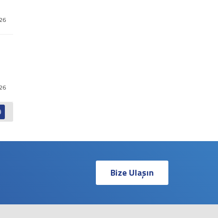
26
26
9
Bize Ulaşın