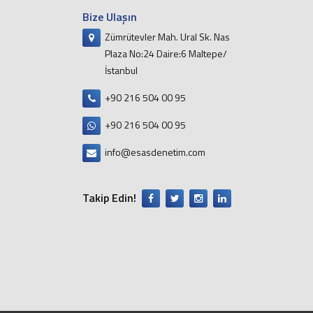
Bize Ulaşın
Zümrütevler Mah. Ural Sk. Nas
Plaza No:24 Daire:6 Maltepe/
İstanbul
+90 216 504 00 95
+90 216 504 00 95
info@esasdenetim.com
Takip Edin!