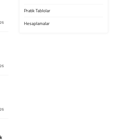
Pratik Tablolar
26
Hesaplamalar
26
26
ak