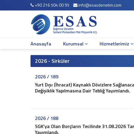
+90 216 504 00 95
info@esasdenetim.com
Anasayfa
Kurumsal
Hakkımızda
Çalışma Arkadaşlarımız
Anasayfa
Kurumsal
Hizmetlerimiz
Misyonumuz
Vizyonumuz
Yönetim Kadromuz
2026 - Sirküler
Şirket Bilgileri
2026 / 189
Hizmetlerimiz
Yurt Dışı (İhracat) Kaynaklı Dövizlere Sağlan
Mali Müşavirlik Hizmetleri
Değişiklik Yapılmasına Dair Tebliğ Yayımlandı.
Bağımsız Denetim
Muhasebe Sistemi Revizyonu
Vergi Davaları ve İnceleme Danışmanlığı
Vergi Planlaması
2026 / 188
İş ve Sosyal Güvenlik
SGK’ya Olan Borçların Tecilinde 31.08.2026 Tar
Yayımlandı.
Sirküler