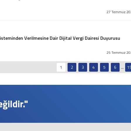
27 Temmuz 20
teminden Verilmesine Dair Dijital Vergi Dairesi Duyurusu
25 Temmuz 20
1
2
3
4
5
6
...
1
ildir."