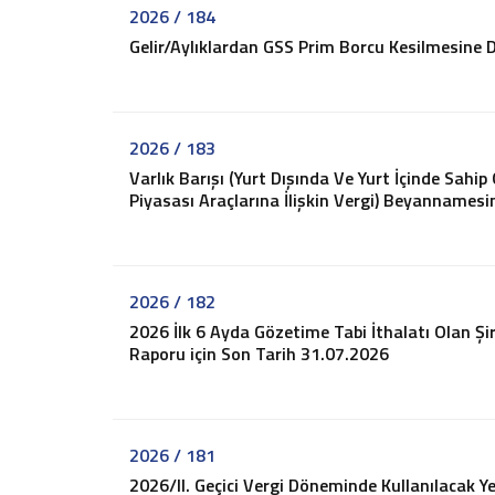
İş ve Sosyal Güvenlik
2026 / 184
Menkul Kıymet Kazançlarının Vergilendirilmesi
Gelir/Aylıklardan GSS Prim Borcu Kesilmesine 
Beyanname Verme ve Ödeme Süreleri
Ba, Bs Formları
Pratik Tablolar
Hesaplamalar
2026 / 183
Bilgi Bankası
Varlık Barışı (Yurt Dışında Ve Yurt İçinde Sahi
Piyasası Araçlarına İlişkin Vergi) Beyannamesin
Vergi
SGK
TTK
Diğerleri
2026 / 182
Mukteza-Özelge
2026 İlk 6 Ayda Gözetime Tabi İthalatı Olan Şir
Yargı Kararı
Raporu için Son Tarih 31.07.2026
Kariyer
İletişim
Teklif İsteyin
2026 / 181
2026/II. Geçici Vergi Döneminde Kullanılacak Ye